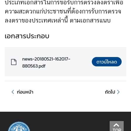
ประเภทเอกสารในการขอรับการตรวงลงตราเพื่อ
า
ร
ความสะดวกแก่ประชาชนที่ต้องการรับการตรวจ
ป
ลงตราของประเทศเหล่านี้ ตามเอกสารแนบ
ฏิ
บั
เอกสารประกอบ
ติ
ง
า
news-20180521-162017-
น
ดาวน์โหลด
880563.pdf
ป
ร
ก่อนหน้า
ถัดไป
ะ
เ
ท
ศ
ยุ
โ
TOP