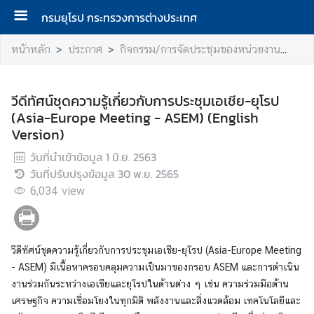
กรมยุโรป กระทรวงการต่างประเทศ
ห
หน้าหลัก
ประกาศ
กิจกรรม/การจัดประชุมของหน่วยงาน
วีด
น้
า
แ
วีดีทัศน์ชุดความรู้เกี่ยวกับการประชุมเอเชีย-ยุโรป
ร
(Asia-Europe Meeting - ASEM) (English
ก
Version)
วันที่นำเข้าข้อมูล
1 มิ.ย. 2563
ก
วันที่ปรับปรุงข้อมูล
30 พ.ย. 2565
ร
6,034
view
ม
ยุ
โ
ร
วีดีทัศน์ชุดความรู้เกี่ยวกับการประชุมเอเชีย-ยุโรป (Asia-Europe Meeting
ป
- ASEM) มีเนื้อหาครอบคลุมความเป็นมาของกรอบ ASEM และการดำเนิน
งานร่วมกันระหว่างเอเชียและยุโรปในด้านต่าง ๆ เช่น ความร่วมมือด้าน
เศรษฐกิจ ความเชื่อมโยงในทุกมิติ พลังงานและสิ่งแวดล้อม เทคโนโลยีและ
ก