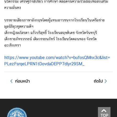
นวัตกรรม เศรษฐกิจสีเขียว การศึกษา ตลอดจนความร่วมมือเพื่อส่งเสริม
า
ความมั่นคง
ร
ป
บรรยายเสียงภาษาอังกฤษโดยผู้แทนเยาวชนจากโรงเรียนในเครือข่าย
ฏิ
มูลนิธิยุวทูตความดีฯ
บั
เด็กหญิงลภัสรดา แก้วบริสุทธิ์ โรงเรียนสฤษดิเดช จังหวัดจันทบุรี
ติ
เด็กชายภัทรวรรธน์ เติมวรรธนภัทร์ โรงเรียนวัดดอนทอง จังหวัด
ง
ฉะเชิงเทรา
า
น
https://www.youtube.com/
watch?v=bufosQMnx3c&list=
PLezFsrqeLPRN1tDovdaDEPP7dlyr2
9SM_
ป
ร
ก่อนหน้า
ถัดไป
ะ
เ
ท
ศ
ยุ
โ
TOP