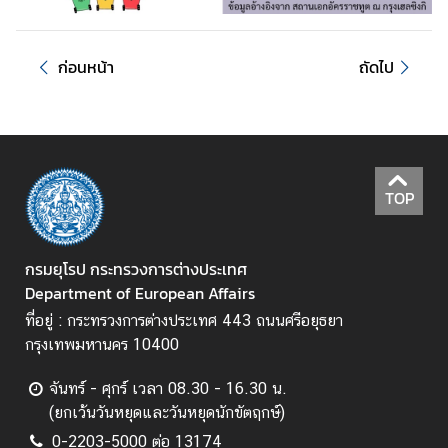
ร
ป
ก่อนหน้า
ถัดไป
ก
ร
อ
บ
ค
TOP
ว
า
ม
กรมยุโรป กระทรวงการต่างประเทศ
ต
Department of European Affairs
ก
ที่อยู่ : กระทรวงการต่างประเทศ 443 ถนนศรีอยุธยา
ล
กรุงเทพมหานคร 10400
ง
ว่
จันทร์ - ศุกร์ เวลา 08.30 - 16.30 น.
า
(ยกเว้นวันหยุดและวันหยุดนักขัตฤกษ์)
ด้
0-2203-5000 ต่อ 13174