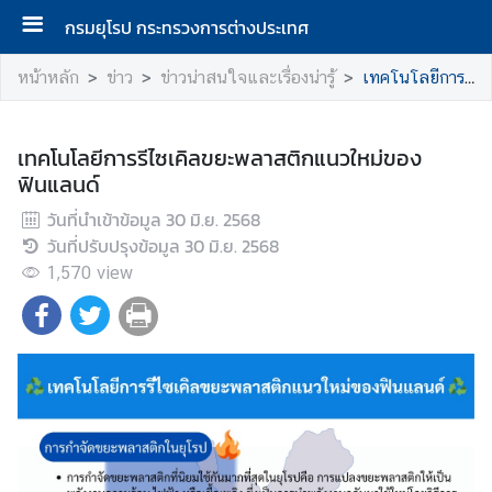
กรมยุโรป กระทรวงการต่างประเทศ
ห
หน้าหลัก
ข่าว
ข่าวน่าสนใจและเรื่องน่ารู้
เทคโนโลยีการรีไซเคิลขยะพลาสติกแนวใหม่ของฟินแลนด์
น้
า
แ
เทคโนโลยีการรีไซเคิลขยะพลาสติกแนวใหม่ของ
ร
ฟินแลนด์
ก
วันที่นำเข้าข้อมูล
30 มิ.ย. 2568
วันที่ปรับปรุงข้อมูล
30 มิ.ย. 2568
ก
1,570
view
ร
ม
ยุ
โ
ร
ป
ก