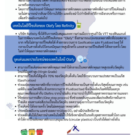
า
ร
ป
ฏิ
บั
ติ
ง
า
น
ป
ร
ะ
เ
ท
ศ
ยุ
โ