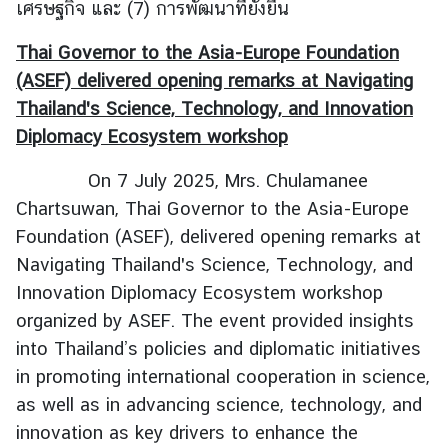
เศรษฐกิจ และ (7) การพัฒนาที่ยั่งยืน
ร
ป
Thai Governor to the Asia-Europe Foundation
(ASEF) delivered opening remarks at Navigating
ก
Thailand's Science, Technology, and Innovation
ร
Diplomacy Ecosystem workshop
อ
บ
On 7 July 2025, Mrs. Chulamanee
ค
Chartsuwan, Thai Governor to the Asia-Europe
ว
Foundation (ASEF), delivered opening remarks at
า
Navigating Thailand's Science, Technology, and
ม
ต
Innovation Diplomacy Ecosystem workshop
ก
organized by ASEF. The event provided insights
ล
into Thailand’s policies and diplomatic initiatives
ง
in promoting international cooperation in science,
ว่
as well as in advancing science, technology, and
า
innovation as key drivers to enhance the
ด้