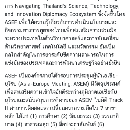
า
การ Navigating Thailand's Science, Technology,
ร
and Innovation Diplomacy Ecosystem ซึ่งจัดขึ้นโดย
ป
ASEF เพื่อให้ความรู้เกี่ยวกับ
การดำเนินนโยบายและ
ฏิ
กิจกรรมทางการทูตของไทยเพื่อส่งเสริมความร่วมมือ
บั
ติ
ระหว่างประเทศ
ในด้านวิทยาศาสตร์และการขับเคลื่อน
ง
ด้านวิทยาศาสตร์ เทคโนโลยี และนวัตกรรม อันเป็น
า
กลไกสำคัญ
ในการยกระดับขีดความสามารถในการ
น
แข่งขันของประเทศและการพัฒนาเศรษฐกิจอย่างยั่งยืน
ASEF เป็นองค์กรภายใต้กรอบการประชุมผู้นำเอเชีย-
ป
ยุโรป (Asia-Europe Meeting: ASEM)
มีวัตถุประสงค์
ร
ะ
เพื่อส่งเสริมความเข้าใจอันดีระหว่างภูมิภาคเอเชียกับ
เ
ยุโรปและสนับสนุนการทำงาน
ของ ASEM ในมิติ Track
ท
II ผ่านการติดต่อแลกเปลี่ยนความร่วมมือใน 7 สาขา
ศ
หลัก ได้แก่ (1) การศึกษา
(2) วัฒนธรรม (3) ธรรมาภิ
ยุ
บาล (4) สาธารณสุข (5) สื่อประชาสัมพันธ์ (6)
โ