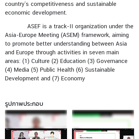
ว
country’s competitiveness and sustainable
ย
economic development.
ค
ว
ASEF is a track-II organization under the
า
Asia-Europe Meeting (ASEM) framework, aiming
ม
to promote better understanding between Asia
เ
and Europe through activities in seven main
ป็
areas: (1) Culture (2) Education (3) Governance
น
(4) Media (5) Public Health
(6) Sustainable
หุ้
น
Development and (7) Economy
ส่
ว
น
รูปภาพประกอบ
แ
ล
ะ
ค
ว