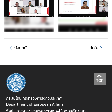
า
ม
ร่
ว
ม
มื
อ
ร
ก่อนหน้า
ถัดไป
อ
บ
ด้
า
น
TOP
(
P
C
กรมยุโรป กระทรวงการต่างประเทศ
A
Department of European Affairs
)
ที่อยู่ : กระทรวงการต่างประเทศ 443 ถนนศรีอยุธยา