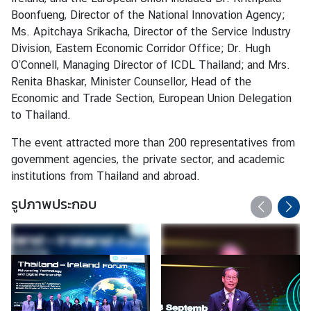
ว
Boonfueng, Director of the National Innovation Agency;
ย
Ms. Apitchaya Srikacha, Director of the Service Industry
ค
Division, Eastern Economic Corridor Office; Dr. Hugh
ว
O’Connell, Managing Director of ICDL Thailand; and Mrs.
า
Renita Bhaskar, Minister Counsellor, Head of the
ม
Economic and Trade Section, European Union Delegation
เ
to Thailand.
ป็
น
The event attracted more than 200 representatives from
หุ้
government agencies, the private sector, and academic
น
institutions from Thailand and abroad.
ส่
รูปภาพประกอบ
ว
น
แ
ล
ะ
ค
ว