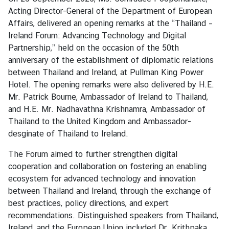
ร
Acting Director-General of the Department of European
ป
Affairs, delivered an opening remarks at the “Thailand –
Ireland Forum: Advancing Technology and Digital
Partnership,” held on the occasion of the 50th
ก
anniversary of the establishment of diplomatic relations
ร
between Thailand and Ireland, at Pullman King Power
อ
Hotel. The opening remarks were also delivered by H.E.
บ
Mr. Patrick Bourne, Ambassador of Ireland to Thailand,
ค
and H.E. Mr. Nadhavathna Krishnamra, Ambassador of
ว
Thailand to the United Kingdom and Ambassador-
า
desginate of Thailand to Ireland.
ม
ต
The Forum aimed to further strengthen digital
ก
cooperation and collaboration on fostering an enabling
ล
ecosystem for advanced technology and innovation
ง
between Thailand and Ireland, through the exchange of
ว่
best practices, policy directions, and expert
า
recommendations. Distinguished speakers from Thailand,
ด้
Ireland, and the European Union included Dr. Krithpaka