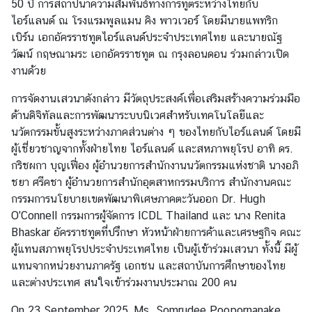
50 ปี การสถาปนาความสัมพันธ์ทางการทูตระหว่างไทยกับ
า
ไอร์แลนด์ ณ โรงแรมพูลแมน คิง พาวเวอร์ โดยมีนายแพทริก
ร
เบิร์น เอกอัครราชทูตไอร์แลนด์ประจำประเทศไทย และนายณัฐ
ป
วัฒน์ กฤษณามระ เอกอัครราชทูต ณ กรุงลอนดอน ร่วมกล่าวเปิด
ฏิ
งานด้วย
บั
ติ
การจัดงานเสวนาดังกล่าว มีวัตถุประสงค์เพื่อเสริมสร้างความร่วมมือ
ง
ด้านดิจิทัลและการพัฒนาระบบนิเวศสำหรับเทคโนโลยีและ
า
นวัตกรรมขั้นสูงระหว่างภาคส่วนต่าง ๆ ของไทยกับไอร์แลนด์ โดยมี
น
ผู้เชี่ยวชาญจากทั้งฝ่ายไทย ไอร์แลนด์ และสหภาพยุโรป อาทิ ดร.
กริชผกา บุญเฟื่อง ผู้อำนวยการสำนักงานนวัตกรรมแห่งชาติ นางอภิ
ชยา ศรีคชา ผู้อำนวยการสำนักอุตสาหกรรมบริการ สำนักงานคณะ
ป
กรรมการนโยบายเขตพัฒนาพิเศษภาคตะวันออก Dr. Hugh
ร
O'Connell กรรมการผู้จัดการ ICDL Thailand และ นาง Renita
ะ
Bhaskar อัครราชทูตที่ปรึกษา หัวหน้าฝ่ายการค้าและเศรษฐกิจ คณะ
เ
ผู้แทนสภาพยุโรปประจำประเทศไทย เป็นผู้เข้าร่วมเสวนา ทั้งนี้ มีผู้
ท
แทนจากหน่วยงานภาครัฐ เอกชน และสถาบันการศึกษาของไทย
ศ
และต่างประเทศ สนใจเข้าร่วมงานประมาณ 200 คน
ยุ
โ
On 23 September 2025, Ms. Somrudee Poopornanake,