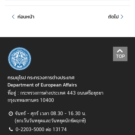
ข่
า
ก่อนหน้า
ถัดไป
ว
ป
ร
ะ
ช
TOP
า
สั
ม
กรมยุโรป กระทรวงการต่างประเทศ
พั
Department of European Affairs
น
ธ์
ที่อยู่ : กระทรวงการต่างประเทศ 443 ถนนศรีอยุธยา
กรุงเทพมหานคร 10400
บ
จันทร์ - ศุกร์ เวลา 08.30 - 16.30 น.
ท
(ยกเว้นวันหยุดและวันหยุดนักขัตฤกษ์)
ค
0-2203-5000 ต่อ 13174
ว