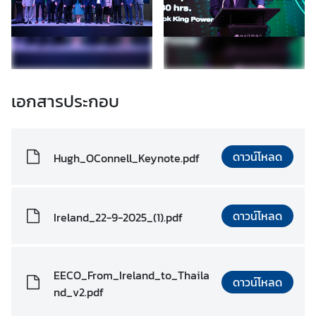
า
ม
ร่
ว
ม
เอกสารประกอบ
มื
อ
ร
อ
ดาวน์โหลด
Hugh_OConnell_Keynote.pdf
บ
ด้
า
ดาวน์โหลด
Ireland_22-9-2025_(1).pdf
น
(
P
C
EECO_From_Ireland_to_Thaila
ดาวน์โหลด
A
nd_v2.pdf
)