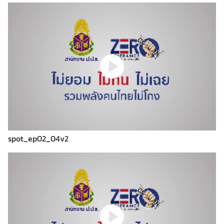
า
ม
ร่
ว
ม
มื
อ
ร
อ
บ
ด้
spot_ep02_04v2
า
น
(
P
C
A
)