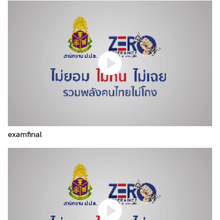
ร
ป
ก
ร
อ
บ
ค
ว
า
ม
examfinal
ต
ก
ล
ง
ว่
า
ด้