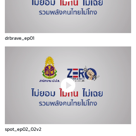
ว
ย
ค
ว
า
drbrave_ep01
ม
เ
ป็
น
หุ้
น
ส่
ว
น
แ
ล
ะ
ค
spot_ep02_02v2
ว