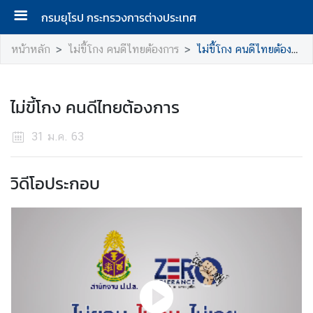
กรมยุโรป กระทรวงการต่างประเทศ
ห
หน้าหลัก
ไม่ขี้โกง คนดีไทยต้องการ
ไม่ขี้โกง คนดีไทยต้องการ
น้
า
แ
ไม่ขี้โกง คนดีไทยต้องการ
ร
ก
31 ม.ค. 63
ก
ร
วิดีโอประกอบ
ม
ยุ
โ
ร
ป
ก