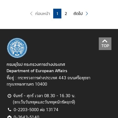
า
ม
ก่อนหน้า
1
2
ถัดไป
วิ
ช
า
ก
า
TOP
ร
คำ
กรมยุโรป กระทรวงการต่างประเทศ
แ
Department of European Affairs
น
ที่อยู่ : กระทรวงการต่างประเทศ 443 ถนนศรีอยุธยา
ะ
กรุงเทพมหานคร 10400
นำ
/
จันทร์ - ศุกร์ เวลา 08.30 - 16.30 น.
แ
(ยกเว้นวันหยุดและวันหยุดนักขัตฤกษ์)
น
0-2203-5000 ต่อ 13174
ว
ป
0-2643-5140