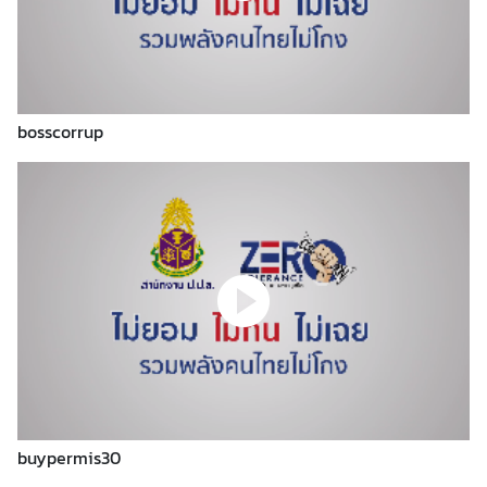
า
ร
ป
ฏิ
บั
bosscorrup
ติ
ง
า
น
ป
ร
ะ
เ
ท
ศ
ยุ
buypermis30
โ