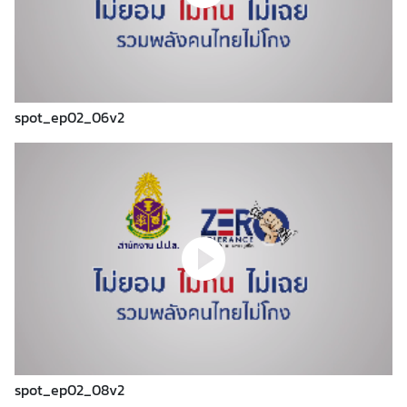
ข่
า
ว
ป
ร
spot_ep02_06v2
ะ
ช
า
สั
ม
พั
น
ธ์
บ
ท
ค
spot_ep02_08v2
ว